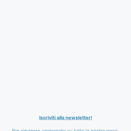
Iscriviti alla newsletter!
Per rimanere aggiornato su tutte le nostre news.