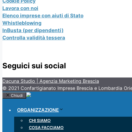
Cookie Policy
Lavora con noi
Elenco imprese con aiuti di Stato
Whistleblowing
InBusta (per dipendenti)
Controlla validità tessera
Seguici sui social
Dacuna Studio | Agenzia Marketing Brescia
© 2021 Confartigianato Imprese Brescia e Lombardia Oriental
Chiudi
ORGANIZZAZIONE
CHI SIAMO
COSA FACCIAMO