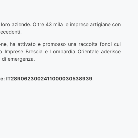
 loro aziende. Oltre 43 mila le imprese artigiane con
recedenti.
ne, ha attivato e promosso una raccolta fondi cui
ato Imprese Brescia e Lombardia Orientale aderisce
i di emergenza.
nate: IT28R0623002411000030538939
.