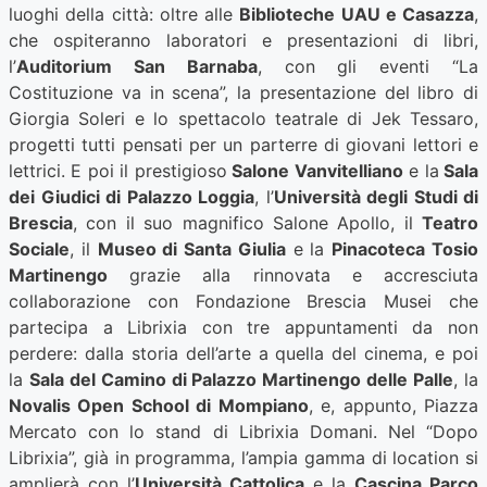
luoghi della città: oltre alle
Biblioteche UAU e Casazza
,
che ospiteranno laboratori e presentazioni di libri,
l’
Auditorium San Barnaba
, con gli eventi “La
Costituzione va in scena”, la presentazione del libro di
Giorgia Soleri e lo spettacolo teatrale di Jek Tessaro,
progetti tutti pensati per un parterre di giovani lettori e
lettrici. E poi il prestigioso
Salone Vanvitelliano
e la
Sala
dei Giudici di Palazzo Loggia
, l’
Università degli Studi di
Brescia
, con il suo magnifico Salone Apollo, il
Teatro
Sociale
, il
Museo di Santa Giulia
e la
Pinacoteca Tosio
Martinengo
grazie alla rinnovata e accresciuta
collaborazione con Fondazione Brescia Musei che
partecipa a Librixia con tre appuntamenti da non
perdere: dalla storia dell’arte a quella del cinema, e poi
la
Sala del Camino di Palazzo Martinengo delle Palle
, la
Novalis Open School di Mompiano
, e, appunto, Piazza
Mercato con lo stand di Librixia Domani. Nel “Dopo
Librixia”, già in programma, l’ampia gamma di location si
amplierà con l’
Università Cattolica
e la
Cascina Parco