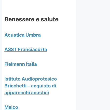
Benessere e salute
Acustica Umbra
ASST Franciacorta
Fielmann Italia
Istituto Audioprotesico
Bricchetti – acquisto di
apparecchi acustici
Maico