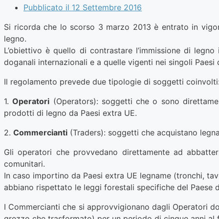
Pubblicato il
12 Settembre 2016
Si ricorda che lo scorso 3 marzo 2013 è entrato in vigor
legno.
L’obiettivo è quello di contrastare l’immissione di legn
doganali internazionali e a quelle vigenti nei singoli Paesi
Il regolamento prevede due tipologie di soggetti coinvolti
1.
Operatori
(Operators): soggetti che o sono direttame
prodotti di legno da Paesi extra UE.
2.
Commercianti
(Traders): soggetti che acquistano legna
Gli operatori che provvedano direttamente ad abbattere l
comunitari.
In caso importino da Paesi extra UE legname (tronchi, tavo
abbiano rispettato le leggi forestali specifiche del Paese 
I Commercianti che si approvvigionano dagli Operatori dov
grezzo che trasformato) per un periodo di cinque anni al fi