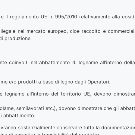
e il regolamento UE n. 995/2010 relativamente alla cosidd
o illegale nel mercato europeo, cioè raccolto e commercial
 di produzione.
:
nte coinvolti nell’abbattimento di legname all’interno d
me e/o prodotti a base di legno dagli Operatori.
egname all’interno del territorio UE, devono dimostrare i
lame, semilavorati etc.), dovono dimostrare che gli abbatti
di abbattimento.
ranno sostanzialmente conservare tutta la documentazione r
ne di garantire la tracciabilità del prodotto.