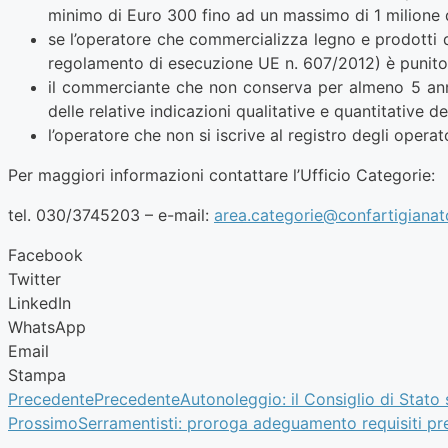
minimo di Euro 300 fino ad un massimo di 1 milione 
se l’operatore che commercializza legno e prodotti d
regolamento di esecuzione UE n. 607/2012) è punito 
il commerciante che non conserva per almeno 5 anni i
delle relative indicazioni qualitative e quantitative 
l’operatore che non si iscrive al registro degli oper
Per maggiori informazioni contattare l’Ufficio Categorie:
tel. 030/3745203 – e-mail:
area.categorie@confartigianato
Facebook
Twitter
LinkedIn
WhatsApp
Email
Stampa
Precedente
Precedente
Autonoleggio: il Consiglio di Stato 
Prossimo
Serramentisti: proroga adeguamento requisiti pre