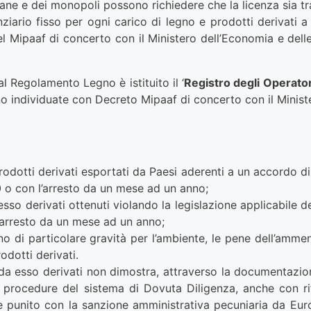
ane e dei monopoli possono richiedere che la licenza sia tra
ziario fisso per ogni carico di legno e prodotti derivati a 
 Mipaaf di concerto con il Ministero dell’Economia e delle 
al Regolamento Legno è istituito il ‘
Registro degli Operator
no individuate con Decreto Mipaaf di concerto con il Minist
prodotti derivati esportati da Paesi aderenti a un accordo 
o con l’arresto da un mese ad un anno;
sso derivati ottenuti violando la legislazione applicabile d
arresto da un mese ad un anno;
anno di particolare gravità per l’ambiente, le pene dell’am
dotti derivati.
a esso derivati non dimostra, attraverso la documentazione 
 procedure del sistema di Dovuta Diligenza, anche con rif
è punito con la sanzione amministrativa pecuniaria da Eu