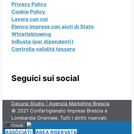
Privacy Policy
Cookie Policy
Lavora con noi
Elenco imprese con aiuti di Stato
Whistleblowing
InBusta (per dipendenti)
Controlla validità tessera
Seguici sui social
Dacuna Studio | Agenzia Marketing Brescia
© 2021 Confartigianato Imprese Brescia e
Lombardia Orientale. Tutti i diritti riservati.
Chiudi
ASSÒCIATI
AREA RISERVATA