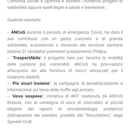
Comunità Sociali e Sportive e sostieni i numerosi progetti di
solidarietà oppure quelli legati a salute e benessere.
Qualche esempio:
–
ANCoS
durante il periodo di emergenza Covid, ha dato il
suo contributo con un gesto concreto e di grande
solidarietà, acquistando e donando alle strutture sanitarie
italiane 21 ventilatori polmonari pressometrici Philips;
– “
TrasportAbile
” il progetto nato per favorire la mobilità
delle persone più vulnerabili. ANCoS ha provveduto
all’acquisto ed alla fornitura di mezzi attrezzati per il
trasporto disabili;
– “
Più sicuri insieme
“, la campagna di sensibilizzazione e
informazione sul tema delle truffe agli anziani;
– “
Uovo sospeso
“, iniziativa di ANT sostenuta da ANCoS
Brescia, con la consegna di uova di cioccolato ai piccoli
degenti dei reparti di oncoematologia pediatrica
dell’ospedale dei bambini, presidio del “Ronchettino”, degli
Spedali Civili.