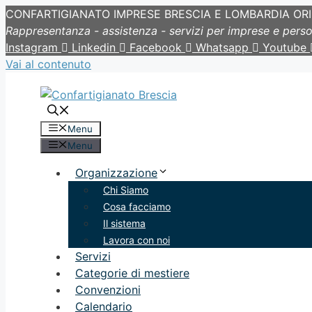
CONFARTIGIANATO IMPRESE BRESCIA E LOMBARDIA OR
Rappresentanza - assistenza - servizi per imprese e pers
Instagram
Linkedin
Facebook
Whatsapp
Youtube
Vai al contenuto
Menu
Menu
Organizzazione
Chi Siamo
Cosa facciamo
Il sistema
Lavora con noi
Servizi
Categorie di mestiere
Convenzioni
Calendario