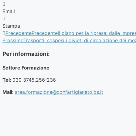
Email
Stampa
Precedente
Precedente
Il piano per la ripresa: dalle imp
Prossimo
Trasporti: sospesi i divieti di circolazione dei me
Per informazioni:
Settore Formazione
Tel:
030 3745.256-236
Mail:
area.formazione@confartigianato.bs.it