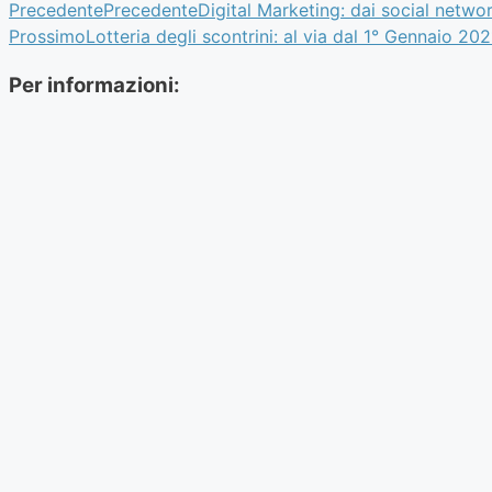
Precedente
Precedente
Digital Marketing: dai social netwo
Prossimo
Lotteria degli scontrini: al via dal 1° Gennaio 202
Per informazioni: