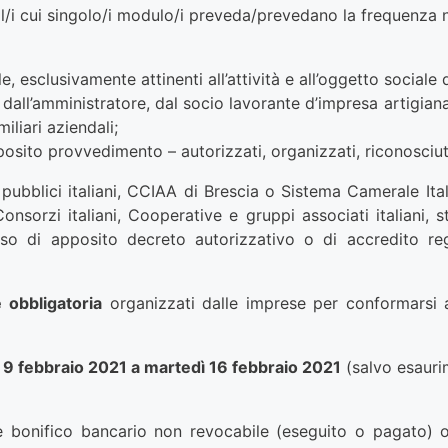
l/i cui singolo/i modulo/i preveda/prevedano la frequenza 
 esclusivamente attinenti all’attività e all’oggetto sociale 
, dall’amministratore, dal socio lavorante d’impresa artigiana
iliari aziendali;
posito provvedimento – autorizzati, organizzati, riconosciuti
i pubblici italiani, CCIAA di Brescia o Sistema Camerale Ital
Consorzi italiani, Cooperative e gruppi associati italiani, 
so di apposito decreto autorizzativo o di accredito re
 obbligatoria
organizzati dalle imprese per conformarsi a
ì 9 febbraio 2021 a martedì 16 febbraio 2021
(salvo esauri
te bonifico bancario non revocabile (eseguito o pagato) o