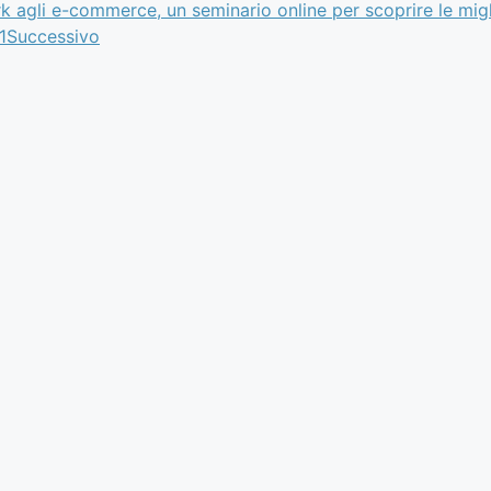
rk agli e-commerce, un seminario online per scoprire le mig
1
Successivo