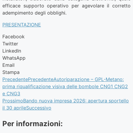
efficace supporto operativo per agevolare il corretto
adempimento degli obblighi.
PRESENTAZIONE
Facebook
Twitter
LinkedIn
WhatsApp
Email
Stampa
Precedente
Precedente
Autoriparazione – GPL-Metano:
prima riqualificazione visiva delle bombole CNG1 CNG2
e CNG3
Prossimo
Bando nuova impresa 2026: apertura sportello
il 30 aprile
Successivo
Per informazioni: