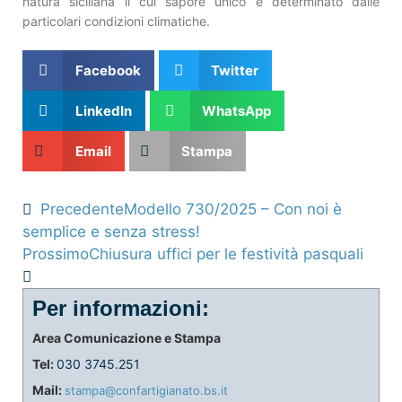
natura siciliana il cui sapore unico è determinato dalle
particolari condizioni climatiche.
Facebook
Twitter
LinkedIn
WhatsApp
Email
Stampa
Precedente
Modello 730/2025 – Con noi è
semplice e senza stress!
Prossimo
Chiusura uffici per le festività pasquali
Per informazioni:
Area Comunicazione e Stampa
Tel:
030 3745.251
Mail:
stampa@confartigianato.bs.it