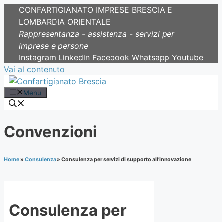
CONFARTIGIANATO IMPRESE BRESCIA E
LOMBARDIA ORIENTALE
Rappresentanza - assistenza - servizi per
imprese e persone
Instagram
Linkedin
Facebook
Whatsapp
Youtube
Vai al contenuto
Menu
Convenzioni
Home
»
Consulenza
»
Consulenza per servizi di supporto all’innovazione
Consulenza per