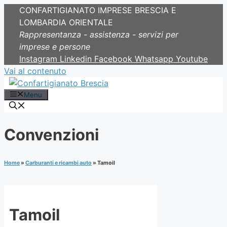
CONFARTIGIANATO IMPRESE BRESCIA E
LOMBARDIA ORIENTALE
Rappresentanza - assistenza - servizi per
imprese e persone
Instagram
Linkedin
Facebook
Whatsapp
Youtube
Vai al contenuto
Menu
Convenzioni
Home
»
Carburanti e ricambi auto
»
Tamoil
Tamoil