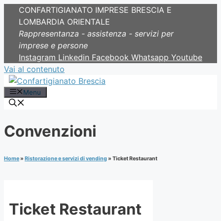
CONFARTIGIANATO IMPRESE BRESCIA E
LOMBARDIA ORIENTALE
Rappresentanza - assistenza - servizi per
imprese e persone
Instagram
Linkedin
Facebook
Whatsapp
Youtube
Vai al contenuto
Menu
Convenzioni
Home
»
Ristorazione e servizi di vending
»
Ticket Restaurant
Ticket Restaurant