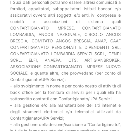
I Suoi dati personali potranno essere altresì comunicati a
fornitori, appaltatori, subappaltatori, istituti bancari e/o
assicurativi ovvero altri soggetti e/o enti, ivi comprese le
società e associazioni di sistema quali
CONFARTIGIANATO IMPRESE, CONFARTIGIANATO
LOMBARDIA, ANCOS NAZIONALE, CIRCOLO ANCOS
BRESCIA, COMITATO ANCOS BRESCIA, ANAP, CAAF
CONFARTIGIANATO PENSIONATI E DIPENDENTI SRL,
CONFARTIGIANATO LOMBARDIA SERVIZI SCRL, CENPI
SCRL, ELFI, ANAEPA, CTS, ARTIGIANBROKER,
ASSOCIAZIONE CONFARTIGIANATO IMPRESE NUOVO
SOCIALE, e quante altre, che provvedano (per conto di
Confartigianato/UPA Servizi):
– allo svolgimento in nome e per conto nostro di attività di
back office per la fornitura di servizi per i quali Ella ha
sottoscritto contratti con Confartigianato/UPA Servizi;
– alla gestione e/o alla manutenzione dei siti internet e
degli strumenti elettronici e/o telematici utilizzati da
Confartigianato/UPA Servizi;
– alla gestione dell’adesione/iscrizione a “Confartigianato”,
in tulle le forme assunte dal sistema territoriale, regionale,