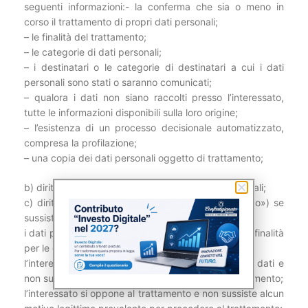
seguenti informazioni:- la conferma che sia o meno in
corso il trattamento di propri dati personali;
– le finalità del trattamento;
– le categorie di dati personali;
– i destinatari o le categorie di destinatari a cui i dati
personali sono stati o saranno comunicati;
– qualora i dati non siano raccolti presso l’interessato,
tutte le informazioni disponibili sulla loro origine;
– l’esistenza di un processo decisionale automatizzato,
compresa la profilazione;
– una copia dei dati personali oggetto di trattamento;
b) diritto di rettifica ed integrazione dei dati personali;
c) diritto alla cancellazione dei dati («diritto all’oblio») se
sussiste uno dei seguenti motivi:
i dati personali non sono più necessari rispetto alle finalità
per le quali sono stati raccolti o altrimenti trattati;
l’interessato revoca il consenso al trattamento dei dati e
non sussiste altro fondamento giuridico per il trattamento;
l’interessato si oppone al trattamento e non sussiste alcun