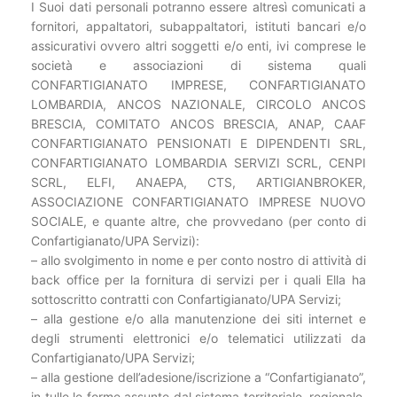
I Suoi dati personali potranno essere altresì comunicati a
fornitori, appaltatori, subappaltatori, istituti bancari e/o
assicurativi ovvero altri soggetti e/o enti, ivi comprese le
società e associazioni di sistema quali
CONFARTIGIANATO IMPRESE, CONFARTIGIANATO
LOMBARDIA, ANCOS NAZIONALE, CIRCOLO ANCOS
BRESCIA, COMITATO ANCOS BRESCIA, ANAP, CAAF
CONFARTIGIANATO PENSIONATI E DIPENDENTI SRL,
CONFARTIGIANATO LOMBARDIA SERVIZI SCRL, CENPI
SCRL, ELFI, ANAEPA, CTS, ARTIGIANBROKER,
ASSOCIAZIONE CONFARTIGIANATO IMPRESE NUOVO
SOCIALE, e quante altre, che provvedano (per conto di
Confartigianato/UPA Servizi):
– allo svolgimento in nome e per conto nostro di attività di
back office per la fornitura di servizi per i quali Ella ha
sottoscritto contratti con Confartigianato/UPA Servizi;
– alla gestione e/o alla manutenzione dei siti internet e
degli strumenti elettronici e/o telematici utilizzati da
Confartigianato/UPA Servizi;
– alla gestione dell’adesione/iscrizione a “Confartigianato”,
in tulle le forme assunte dal sistema territoriale, regionale,