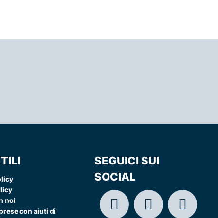
TILI
SEGUICI SUI
SOCIAL
licy
licy
n noi
rese con aiuti di