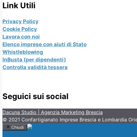
Link Utili
Privacy Policy
Cookie Policy
Lavora con noi
Elenco imprese con aiuti di Stato
Whistleblowing
InBusta (per dipendenti)
Controlla validità tessera
Seguici sui social
Dacuna Studio | Agenzia Marketing Brescia
© 2021 Confartigianato Imprese Brescia e Lombardia Oriental
Chiudi