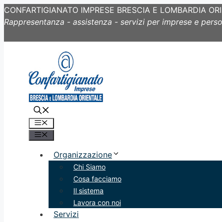
CONFARTIGIANATO IMPRESE BRESCIA E LOMBARDIA OR
Rappresentanza - assistenza - servizi per imprese e pers
Vai
al
contenuto
Menu
Menu
Organizzazione
Chi Siamo
Cosa facciamo
Il sistema
Lavora con noi
Servizi