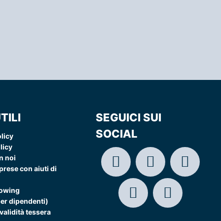
TILI
SEGUICI SUI
SOCIAL
licy
licy
n noi
rese con aiuti di
lowing
per dipendenti)
validità tessera