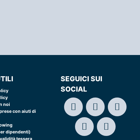
TILI
SEGUICI SUI
SOCIAL
licy
licy
n noi
rese con aiuti di
lowing
per dipendenti)
validità tessera