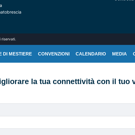
a
natobrescia
riservati.
 DI MESTIERE
CONVENZIONI
CALENDARIO
MEDIA
liorare la tua connettività con il tuo