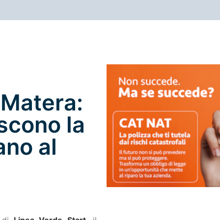
 Matera:
iscono la
ano al
 di
Linea Verde Start
, il