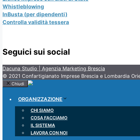
Whistleblowing
InBusta (per dipendenti)
Controlla validità tessera
Seguici sui social
Dacuna Studio | Agenzia Marketing Brescia
© 2021 Confartigianato Imprese Brescia e Lombardia Oriental
Chiudi
ORGANIZZAZIONE
CHI SIAMO
COSA FACCIAMO
IL SISTEMA
LAVORA CON NOI